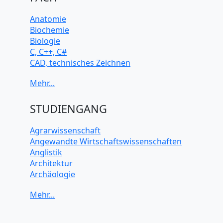
Anatomie
Biochemie
Biologie
C, C++, C#
CAD, technisches Zeichnen
Chemie
Computerarchitektur
Cybersicherheit
Elektrotechnik
STUDIENGANG
HTML, CSS
Java
Agrarwissenschaft
JavaScript
Angewandte Wirtschaftswissenschaften
Künstliche Intelligenz
Anglistik
Latein
Architektur
Makroökonomie
Archäologie
Mathematik
Betriebswirtschaft BWL
Mechanik
Biochemie Wissenschaften
Mikroökonomie
Biologie Wissenschaften
Mobile App Entwicklung
Biomedizinische Wissenschaften