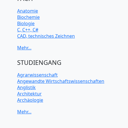
Anatomie
Biochemie
Biologie
C, C++, C#
CAD, technisches Zeichnen
Chemie
Computerarchitektur
Cybersicherheit
Elektrotechnik
STUDIENGANG
HTML, CSS
Java
Agrarwissenschaft
JavaScript
Angewandte Wirtschaftswissenschaften
Künstliche Intelligenz
Anglistik
Latein
Architektur
Makroökonomie
Archäologie
Mathematik
Betriebswirtschaft BWL
Mechanik
Biochemie Wissenschaften
Mikroökonomie
Biologie Wissenschaften
Mobile App Entwicklung
Biomedizinische Wissenschaften