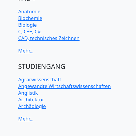
Anatomie
Biochemie
Biologie
C, C++, C#
CAD, technisches Zeichnen
Chemie
Computerarchitektur
Cybersicherheit
Elektrotechnik
STUDIENGANG
HTML, CSS
Java
Agrarwissenschaft
JavaScript
Angewandte Wirtschaftswissenschaften
Künstliche Intelligenz
Anglistik
Latein
Architektur
Makroökonomie
Archäologie
Mathematik
Betriebswirtschaft BWL
Mechanik
Biochemie Wissenschaften
Mikroökonomie
Biologie Wissenschaften
Mobile App Entwicklung
Biomedizinische Wissenschaften