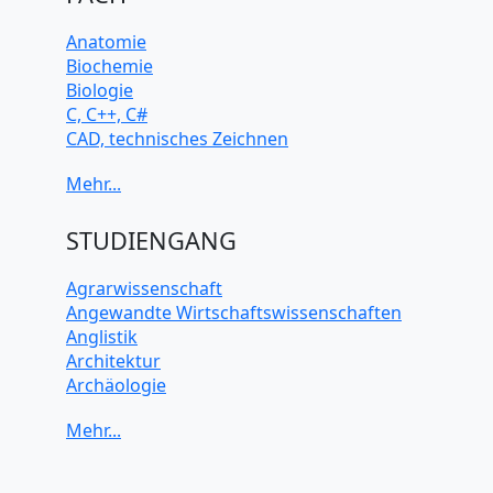
Anatomie
Biochemie
Biologie
C, C++, C#
CAD, technisches Zeichnen
Chemie
Computerarchitektur
Cybersicherheit
Elektrotechnik
STUDIENGANG
HTML, CSS
Java
Agrarwissenschaft
JavaScript
Angewandte Wirtschaftswissenschaften
Künstliche Intelligenz
Anglistik
Latein
Architektur
Makroökonomie
Archäologie
Mathematik
Betriebswirtschaft BWL
Mechanik
Biochemie Wissenschaften
Mikroökonomie
Biologie Wissenschaften
Mobile App Entwicklung
Biomedizinische Wissenschaften