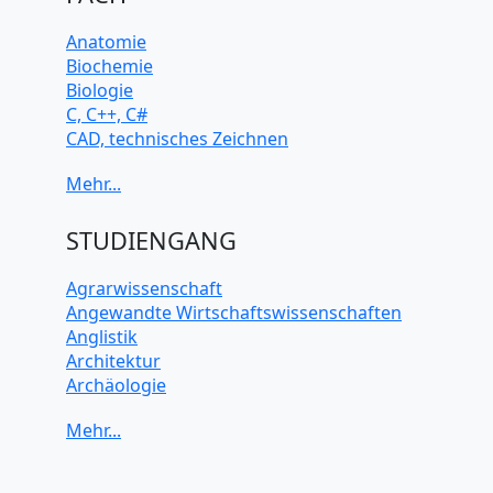
Anatomie
Biochemie
Biologie
C, C++, C#
CAD, technisches Zeichnen
Chemie
Computerarchitektur
Cybersicherheit
Elektrotechnik
STUDIENGANG
HTML, CSS
Java
Agrarwissenschaft
JavaScript
Angewandte Wirtschaftswissenschaften
Künstliche Intelligenz
Anglistik
Latein
Architektur
Makroökonomie
Archäologie
Mathematik
Betriebswirtschaft BWL
Mechanik
Biochemie Wissenschaften
Mikroökonomie
Biologie Wissenschaften
Mobile App Entwicklung
Biomedizinische Wissenschaften