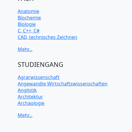
Anatomie
Biochemie
Biologie
C, C++, C#
CAD, technisches Zeichnen
Chemie
Computerarchitektur
Cybersicherheit
Elektrotechnik
STUDIENGANG
HTML, CSS
Java
Agrarwissenschaft
JavaScript
Angewandte Wirtschaftswissenschaften
Künstliche Intelligenz
Anglistik
Latein
Architektur
Makroökonomie
Archäologie
Mathematik
Betriebswirtschaft BWL
Mechanik
Biochemie Wissenschaften
Mikroökonomie
Biologie Wissenschaften
Mobile App Entwicklung
Biomedizinische Wissenschaften