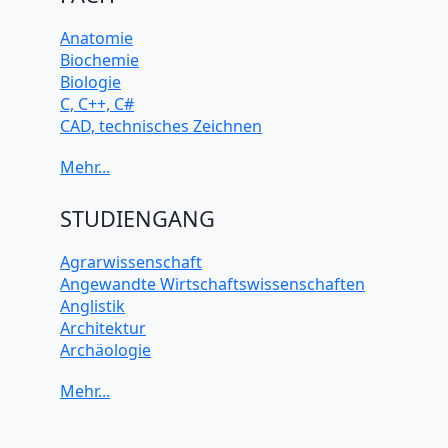
Anatomie
Biochemie
Biologie
C, C++, C#
CAD, technisches Zeichnen
Chemie
Computerarchitektur
Cybersicherheit
Elektrotechnik
STUDIENGANG
HTML, CSS
Java
Agrarwissenschaft
JavaScript
Angewandte Wirtschaftswissenschaften
Künstliche Intelligenz
Anglistik
Latein
Architektur
Makroökonomie
Archäologie
Mathematik
Betriebswirtschaft BWL
Mechanik
Biochemie Wissenschaften
Mikroökonomie
Biologie Wissenschaften
Mobile App Entwicklung
Biomedizinische Wissenschaften