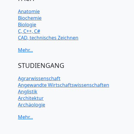
Anatomie
Biochemie
Biologie
C, C++, C#
CAD, technisches Zeichnen
Chemie
Computerarchitektur
Cybersicherheit
Elektrotechnik
STUDIENGANG
HTML, CSS
Java
Agrarwissenschaft
JavaScript
Angewandte Wirtschaftswissenschaften
Künstliche Intelligenz
Anglistik
Latein
Architektur
Makroökonomie
Archäologie
Mathematik
Betriebswirtschaft BWL
Mechanik
Biochemie Wissenschaften
Mikroökonomie
Biologie Wissenschaften
Mobile App Entwicklung
Biomedizinische Wissenschaften