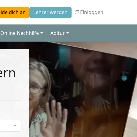
Einloggen
lde dich an
Lehrer werden
Online Nachhilfe
Abitur
ern