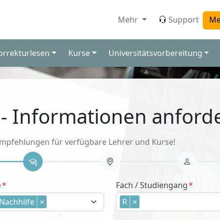
Mehr
Support
Me
orrekturlesen
Kurse
Universitätsvorbereitung
 - Informationen anford
Empfehlungen für verfügbare Lehrer und Kurse!
e
Fach / Studiengang
Nachhilfe
×
R
×