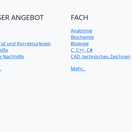
ER ANGEBOT
FACH
r
Anatomie
Biochemie
rat und Korrekturlesen
Biologie
ilfe
C, C++, C#
e Nachhilfe
CAD, technisches Zeichnen
rsitätsvorbereitung
Chemie
Computerarchitektur
Cybersicherheit
Elektrotechnik
HTML, CSS
Java
JavaScript
Künstliche Intelligenz
Latein
Makroökonomie
Mathematik