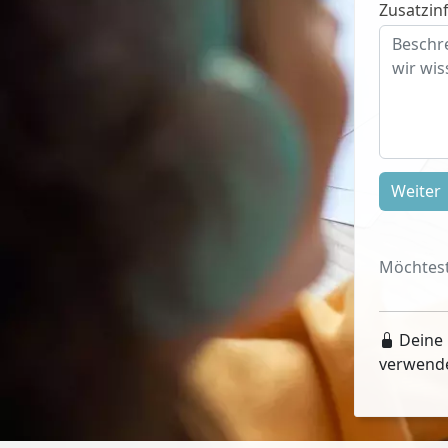
Zusatzinf
Weiter
Möchtest
Deine 
verwend