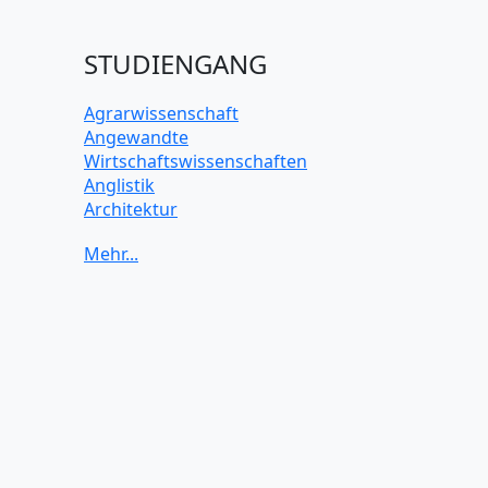
STUDIENGANG
Agrarwissenschaft
Angewandte
Wirtschaftswissenschaften
Anglistik
Architektur
Archäologie
Betriebswirtschaft BWL
Biochemie Wissenschaften
Biologie Wissenschaften
Biomedizinische Wissenschaften
Biotechnologie
Chemie Wissenschaften
Datenwissenschaften
Digitales Marketing
Elektrotechnik und Elektronik
Energiewissenschaften