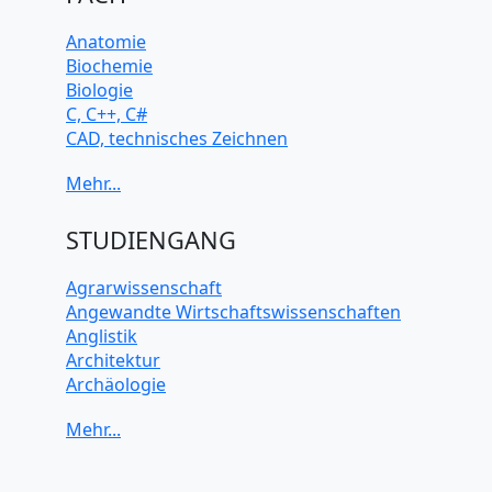
Anatomie
Biochemie
Biologie
C, C++, C#
CAD, technisches Zeichnen
Chemie
Computerarchitektur
Cybersicherheit
Elektrotechnik
STUDIENGANG
HTML, CSS
Java
Agrarwissenschaft
JavaScript
Angewandte Wirtschaftswissenschaften
Künstliche Intelligenz
Anglistik
Latein
Architektur
Makroökonomie
Archäologie
Mathematik
Betriebswirtschaft BWL
Mechanik
Biochemie Wissenschaften
Mikroökonomie
Biologie Wissenschaften
Mobile App Entwicklung
Biomedizinische Wissenschaften