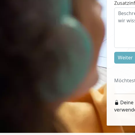
Zusatzinf
Weiter
Möchtest
Deine 
verwend