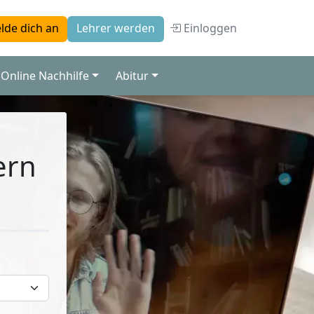
Einloggen
lde dich an
Lehrer werden
Online Nachhilfe
Abitur
ern