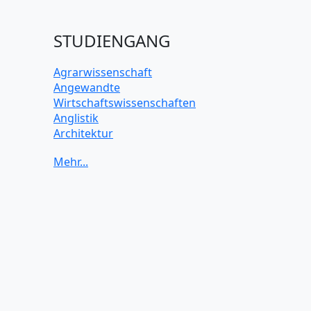
STUDIENGANG
Agrarwissenschaft
Angewandte
Wirtschaftswissenschaften
Anglistik
Architektur
Archäologie
Betriebswirtschaft BWL
Biochemie Wissenschaften
Biologie Wissenschaften
Biomedizinische Wissenschaften
Biotechnologie
Chemie Wissenschaften
Datenwissenschaften
Digitales Marketing
Elektrotechnik und Elektronik
Energiewissenschaften