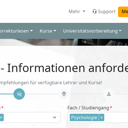
Mehr
Support
Me
orrekturlesen
Kurse
Universitätsvorbereitung
 - Informationen anford
Empfehlungen für verfügbare Lehrer und Kurse!
e
Fach / Studiengang
×
Psychologie
×