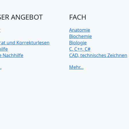
ER ANGEBOT
FACH
r
Anatomie
Biochemie
rat und Korrekturlesen
Biologie
ilfe
C, C++, C#
e Nachhilfe
CAD, technisches Zeichnen
rsitätsvorbereitung
Chemie
Computerarchitektur
Cybersicherheit
Elektrotechnik
HTML, CSS
Java
JavaScript
Künstliche Intelligenz
Latein
Makroökonomie
Mathematik