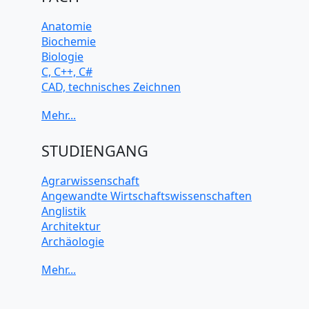
Anatomie
Biochemie
Biologie
C, C++, C#
CAD, technisches Zeichnen
Chemie
Computerarchitektur
Cybersicherheit
Elektrotechnik
STUDIENGANG
HTML, CSS
Java
Agrarwissenschaft
JavaScript
Angewandte Wirtschaftswissenschaften
Künstliche Intelligenz
Anglistik
Latein
Architektur
Makroökonomie
Archäologie
Mathematik
Betriebswirtschaft BWL
Mechanik
Biochemie Wissenschaften
Mikroökonomie
Biologie Wissenschaften
Mobile App Entwicklung
Biomedizinische Wissenschaften