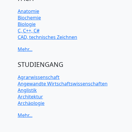
Anatomie
Biochemie
Biologie
C, C++, C#
CAD, technisches Zeichnen
Chemie
Computerarchitektur
Cybersicherheit
Elektrotechnik
STUDIENGANG
HTML, CSS
Java
Agrarwissenschaft
JavaScript
Angewandte Wirtschaftswissenschaften
Künstliche Intelligenz
Anglistik
Latein
Architektur
Makroökonomie
Archäologie
Mathematik
Betriebswirtschaft BWL
Mechanik
Biochemie Wissenschaften
Mikroökonomie
Biologie Wissenschaften
Mobile App Entwicklung
Biomedizinische Wissenschaften