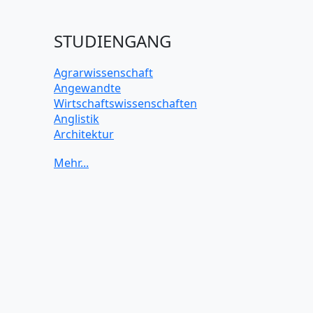
STUDIENGANG
Agrarwissenschaft
Angewandte
Wirtschaftswissenschaften
Anglistik
Architektur
Archäologie
Betriebswirtschaft BWL
Biochemie Wissenschaften
Biologie Wissenschaften
Biomedizinische Wissenschaften
Biotechnologie
Chemie Wissenschaften
Datenwissenschaften
Digitales Marketing
Elektrotechnik und Elektronik
Energiewissenschaften