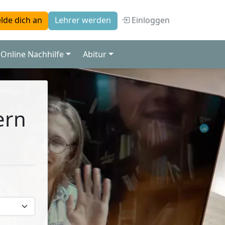
Einloggen
lde dich an
Lehrer werden
Online Nachhilfe
Abitur
ern