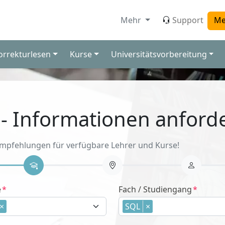
Mehr
Support
Me
orrekturlesen
Kurse
Universitätsvorbereitung
 - Informationen anford
Empfehlungen für verfügbare Lehrer und Kurse!
e
Fach / Studiengang
×
SQL
×