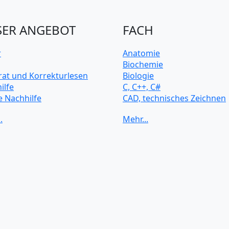
ER ANGEBOT
FACH
r
Anatomie
Biochemie
rat und Korrekturlesen
Biologie
ilfe
C, C++, C#
e Nachhilfe
CAD, technisches Zeichnen
rsitätsvorbereitung
Chemie
Computerarchitektur
Cybersicherheit
Elektrotechnik
HTML, CSS
Java
JavaScript
Künstliche Intelligenz
Latein
Makroökonomie
Mathematik