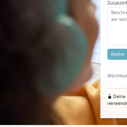
Zusatzinf
Weiter
Möchtest
Deine 
verwend