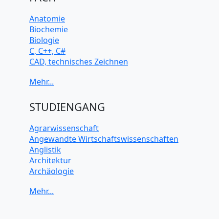
Anatomie
Biochemie
Biologie
C, C++, C#
CAD, technisches Zeichnen
Chemie
Computerarchitektur
Cybersicherheit
Elektrotechnik
STUDIENGANG
HTML, CSS
Java
Agrarwissenschaft
JavaScript
Angewandte Wirtschaftswissenschaften
Künstliche Intelligenz
Anglistik
Latein
Architektur
Makroökonomie
Archäologie
Mathematik
Betriebswirtschaft BWL
Mechanik
Biochemie Wissenschaften
Mikroökonomie
Biologie Wissenschaften
Mobile App Entwicklung
Biomedizinische Wissenschaften