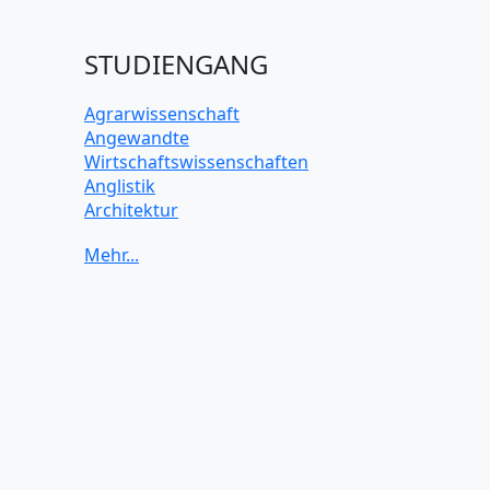
STUDIENGANG
Agrarwissenschaft
Angewandte
Wirtschaftswissenschaften
Anglistik
Architektur
Archäologie
Betriebswirtschaft BWL
Biochemie Wissenschaften
Biologie Wissenschaften
Biomedizinische Wissenschaften
Biotechnologie
Chemie Wissenschaften
Datenwissenschaften
Digitales Marketing
Elektrotechnik und Elektronik
Energiewissenschaften