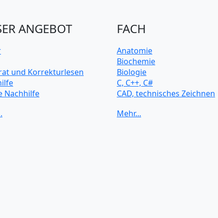
ER ANGEBOT
FACH
r
Anatomie
Biochemie
rat und Korrekturlesen
Biologie
ilfe
C, C++, C#
e Nachhilfe
CAD, technisches Zeichnen
rsitätsvorbereitung
Chemie
Computerarchitektur
Cybersicherheit
Elektrotechnik
HTML, CSS
Java
JavaScript
Künstliche Intelligenz
Latein
Makroökonomie
Mathematik