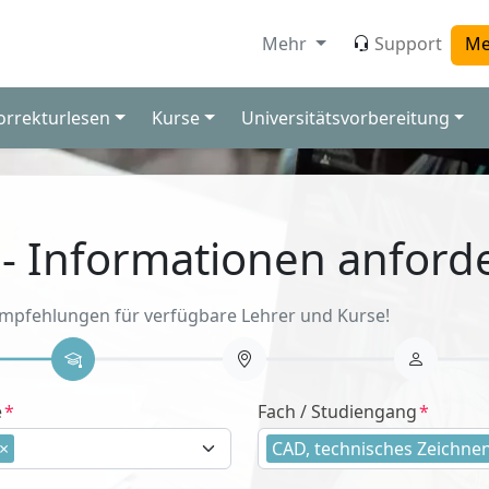
Mehr
Support
Me
orrekturlesen
Kurse
Universitätsvorbereitung
 - Informationen anford
Empfehlungen für verfügbare Lehrer und Kurse!
e
Fach / Studiengang
×
CAD, technisches Zeichne