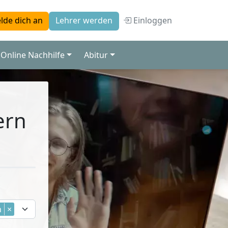
Einloggen
lde dich an
Lehrer werden
Online Nachhilfe
Abitur
ern
n
×