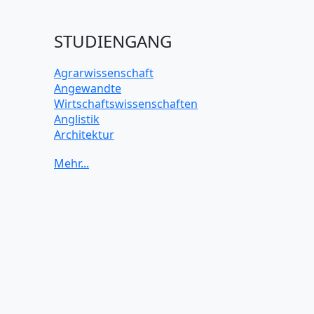
STUDIENGANG
Agrarwissenschaft
Angewandte
Wirtschaftswissenschaften
Anglistik
Architektur
Archäologie
Betriebswirtschaft BWL
Biochemie Wissenschaften
Biologie Wissenschaften
Biomedizinische Wissenschaften
Biotechnologie
Chemie Wissenschaften
Datenwissenschaften
Digitales Marketing
Elektrotechnik und Elektronik
Energiewissenschaften