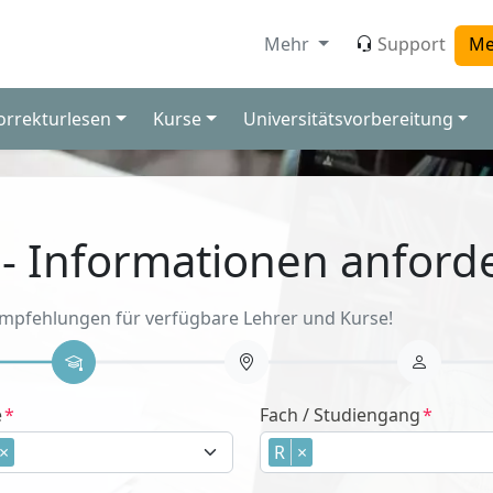
Mehr
Support
Me
orrekturlesen
Kurse
Universitätsvorbereitung
 - Informationen anford
Empfehlungen für verfügbare Lehrer und Kurse!
e
Fach / Studiengang
×
R
×