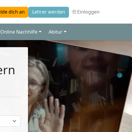
Einloggen
lde dich an
Lehrer werden
Online Nachhilfe
Abitur
ern