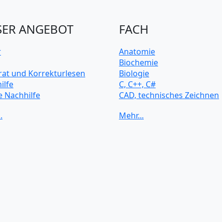
ER ANGEBOT
FACH
r
Anatomie
Biochemie
rat und Korrekturlesen
Biologie
ilfe
C, C++, C#
e Nachhilfe
CAD, technisches Zeichnen
rsitätsvorbereitung
Chemie
Computerarchitektur
Cybersicherheit
Elektrotechnik
HTML, CSS
Java
JavaScript
Künstliche Intelligenz
Latein
Makroökonomie
Mathematik