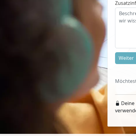
Zusatzinf
Weiter
Möchtest
Deine 
verwend