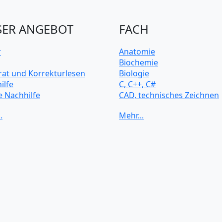
ER ANGEBOT
FACH
r
Anatomie
Biochemie
rat und Korrekturlesen
Biologie
ilfe
C, C++, C#
e Nachhilfe
CAD, technisches Zeichnen
rsitätsvorbereitung
Chemie
Computerarchitektur
Cybersicherheit
Elektrotechnik
HTML, CSS
Java
JavaScript
Künstliche Intelligenz
Latein
Makroökonomie
Mathematik