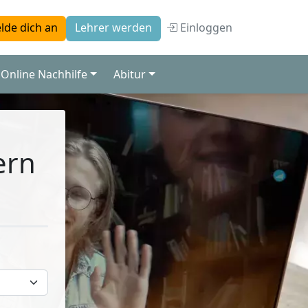
Einloggen
lde dich an
Lehrer werden
Online Nachhilfe
Abitur
ern