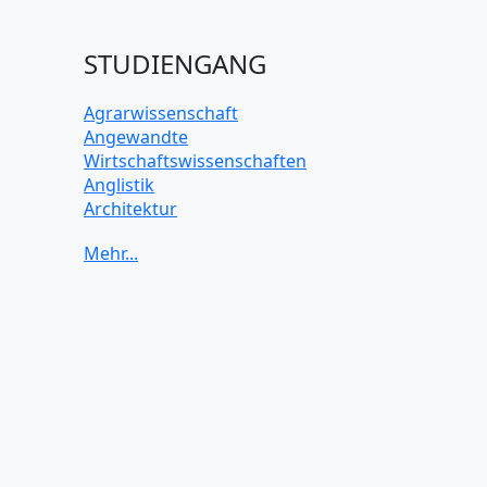
STUDIENGANG
Agrarwissenschaft
Angewandte
Wirtschaftswissenschaften
Anglistik
Architektur
Archäologie
Betriebswirtschaft BWL
Biochemie Wissenschaften
Biologie Wissenschaften
Biomedizinische Wissenschaften
Biotechnologie
Chemie Wissenschaften
Datenwissenschaften
Digitales Marketing
Elektrotechnik und Elektronik
Energiewissenschaften