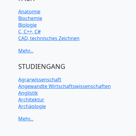
Anatomie
Biochemie
Biologie
C, C++, C#
CAD, technisches Zeichnen
Chemie
Computerarchitektur
Cybersicherheit
Elektrotechnik
STUDIENGANG
HTML, CSS
Java
Agrarwissenschaft
JavaScript
Angewandte Wirtschaftswissenschaften
Künstliche Intelligenz
Anglistik
Latein
Architektur
Makroökonomie
Archäologie
Mathematik
Betriebswirtschaft BWL
Mechanik
Biochemie Wissenschaften
Mikroökonomie
Biologie Wissenschaften
Mobile App Entwicklung
Biomedizinische Wissenschaften