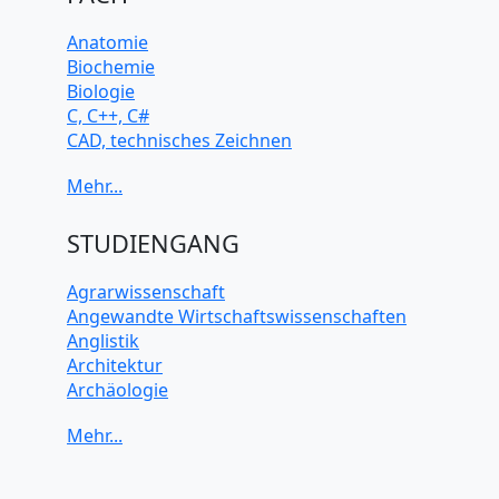
Anatomie
Biochemie
Biologie
C, C++, C#
CAD, technisches Zeichnen
Chemie
Computerarchitektur
Cybersicherheit
Elektrotechnik
STUDIENGANG
HTML, CSS
Java
Agrarwissenschaft
JavaScript
Angewandte Wirtschaftswissenschaften
Künstliche Intelligenz
Anglistik
Latein
Architektur
Makroökonomie
Archäologie
Mathematik
Betriebswirtschaft BWL
Mechanik
Biochemie Wissenschaften
Mikroökonomie
Biologie Wissenschaften
Mobile App Entwicklung
Biomedizinische Wissenschaften