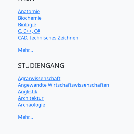
Anatomie
Biochemie
Biologie
C, C++, C#
CAD, technisches Zeichnen
Chemie
Computerarchitektur
Cybersicherheit
Elektrotechnik
STUDIENGANG
HTML, CSS
Java
Agrarwissenschaft
JavaScript
Angewandte Wirtschaftswissenschaften
Künstliche Intelligenz
Anglistik
Latein
Architektur
Makroökonomie
Archäologie
Mathematik
Betriebswirtschaft BWL
Mechanik
Biochemie Wissenschaften
Mikroökonomie
Biologie Wissenschaften
Mobile App Entwicklung
Biomedizinische Wissenschaften