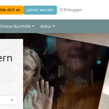
Einloggen
lde dich an
Lehrer werden
Online Nachhilfe
Abitur
ern