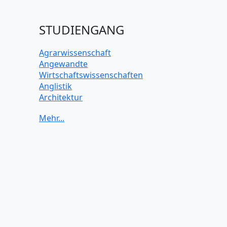
STUDIENGANG
Agrarwissenschaft
Angewandte
Wirtschaftswissenschaften
Anglistik
Architektur
Archäologie
Betriebswirtschaft BWL
Biochemie Wissenschaften
Biologie Wissenschaften
Biomedizinische Wissenschaften
Biotechnologie
Chemie Wissenschaften
Datenwissenschaften
Digitales Marketing
Elektrotechnik und Elektronik
Energiewissenschaften