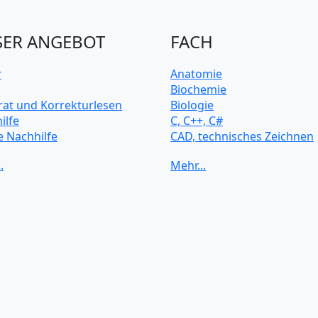
ER ANGEBOT
FACH
r
Anatomie
Biochemie
rat und Korrekturlesen
Biologie
ilfe
C, C++, C#
e Nachhilfe
CAD, technisches Zeichnen
rsitätsvorbereitung
Chemie
Computerarchitektur
Cybersicherheit
Elektrotechnik
HTML, CSS
Java
JavaScript
Künstliche Intelligenz
Latein
Makroökonomie
Mathematik