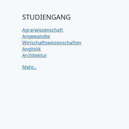
STUDIENGANG
Agrarwissenschaft
Angewandte
Wirtschaftswissenschaften
Anglistik
Architektur
Archäologie
Betriebswirtschaft BWL
Biochemie Wissenschaften
Biologie Wissenschaften
Biomedizinische Wissenschaften
Biotechnologie
Chemie Wissenschaften
Datenwissenschaften
Digitales Marketing
Elektrotechnik und Elektronik
Energiewissenschaften