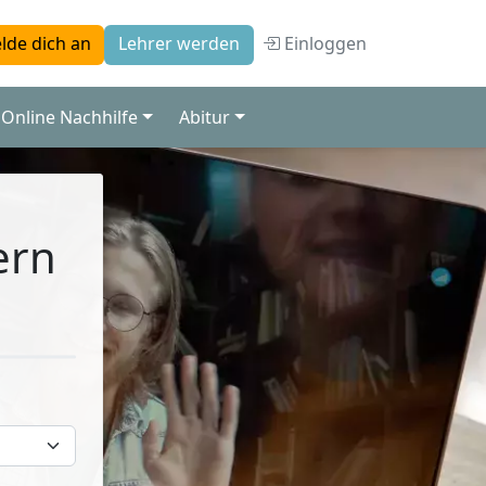
Einloggen
lde dich an
Lehrer werden
Online Nachhilfe
Abitur
ern