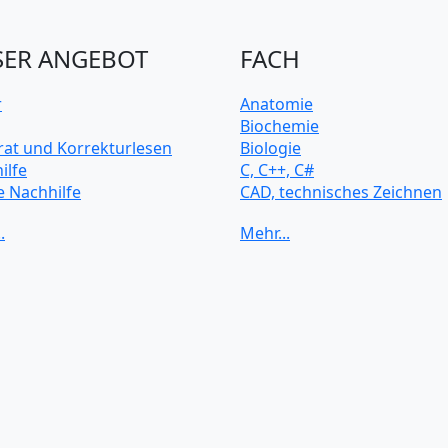
ER ANGEBOT
FACH
r
Anatomie
Biochemie
rat und Korrekturlesen
Biologie
ilfe
C, C++, C#
e Nachhilfe
CAD, technisches Zeichnen
rsitätsvorbereitung
Chemie
Computerarchitektur
Cybersicherheit
Elektrotechnik
HTML, CSS
Java
JavaScript
Künstliche Intelligenz
Latein
Makroökonomie
Mathematik