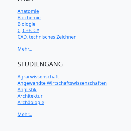
Anatomie
Biochemie
Biologie
C, C++, C#
CAD, technisches Zeichnen
Chemie
Computerarchitektur
Cybersicherheit
Elektrotechnik
STUDIENGANG
HTML, CSS
Java
Agrarwissenschaft
JavaScript
Angewandte Wirtschaftswissenschaften
Künstliche Intelligenz
Anglistik
Latein
Architektur
Makroökonomie
Archäologie
Mathematik
Betriebswirtschaft BWL
Mechanik
Biochemie Wissenschaften
Mikroökonomie
Biologie Wissenschaften
Mobile App Entwicklung
Biomedizinische Wissenschaften