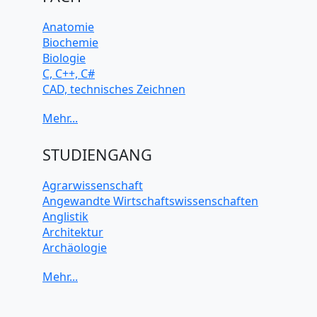
Anatomie
Biochemie
Biologie
C, C++, C#
CAD, technisches Zeichnen
Chemie
Computerarchitektur
Cybersicherheit
Elektrotechnik
STUDIENGANG
HTML, CSS
Java
Agrarwissenschaft
JavaScript
Angewandte Wirtschaftswissenschaften
Künstliche Intelligenz
Anglistik
Latein
Architektur
Makroökonomie
Archäologie
Mathematik
Betriebswirtschaft BWL
Mechanik
Biochemie Wissenschaften
Mikroökonomie
Biologie Wissenschaften
Mobile App Entwicklung
Biomedizinische Wissenschaften