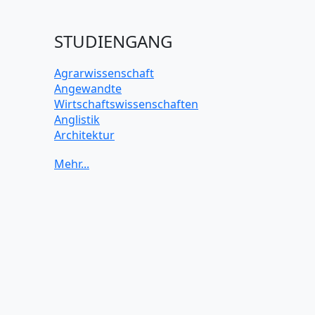
STUDIENGANG
Agrarwissenschaft
Angewandte
Wirtschaftswissenschaften
Anglistik
Architektur
Archäologie
Betriebswirtschaft BWL
Biochemie Wissenschaften
Biologie Wissenschaften
Biomedizinische Wissenschaften
Biotechnologie
Chemie Wissenschaften
Datenwissenschaften
Digitales Marketing
Elektrotechnik und Elektronik
Energiewissenschaften