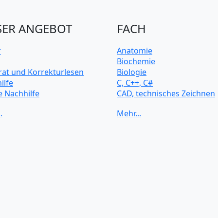
ER ANGEBOT
FACH
r
Anatomie
Biochemie
rat und Korrekturlesen
Biologie
ilfe
C, C++, C#
e Nachhilfe
CAD, technisches Zeichnen
rsitätsvorbereitung
Chemie
Computerarchitektur
Cybersicherheit
Elektrotechnik
HTML, CSS
Java
JavaScript
Künstliche Intelligenz
Latein
Makroökonomie
Mathematik