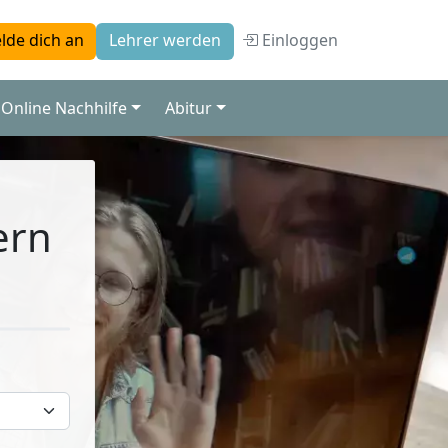
Einloggen
lde dich an
Lehrer werden
Online Nachhilfe
Abitur
ern