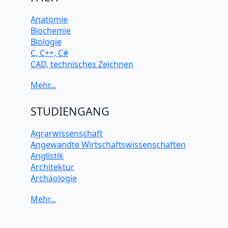
Anatomie
Biochemie
Biologie
C, C++, C#
CAD, technisches Zeichnen
Chemie
Computerarchitektur
Cybersicherheit
Elektrotechnik
STUDIENGANG
HTML, CSS
Java
Agrarwissenschaft
JavaScript
Angewandte Wirtschaftswissenschaften
Künstliche Intelligenz
Anglistik
Latein
Architektur
Makroökonomie
Archäologie
Mathematik
Betriebswirtschaft BWL
Mechanik
Biochemie Wissenschaften
Mikroökonomie
Biologie Wissenschaften
Mobile App Entwicklung
Biomedizinische Wissenschaften