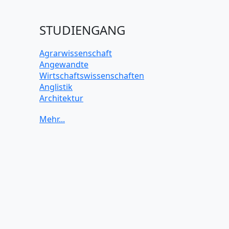
STUDIENGANG
Agrarwissenschaft
Angewandte
Wirtschaftswissenschaften
Anglistik
Architektur
Archäologie
Betriebswirtschaft BWL
Biochemie Wissenschaften
Biologie Wissenschaften
Biomedizinische Wissenschaften
Biotechnologie
Chemie Wissenschaften
Datenwissenschaften
Digitales Marketing
Elektrotechnik und Elektronik
Energiewissenschaften