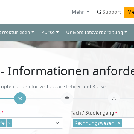
Mehr
Support
Me
orrekturlesen
Kurse
Universitätsvorbereitung
 - Informationen anford
Empfehlungen für verfügbare Lehrer und Kurse!
e
Fach / Studiengang
fe
×
Rechnungswesen
×