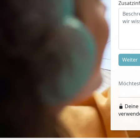
Zusatzinf
Weiter
Möchtest
Deine 
verwend