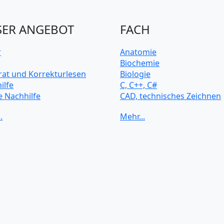
ER ANGEBOT
FACH
r
Anatomie
Biochemie
rat und Korrekturlesen
Biologie
ilfe
C, C++, C#
e Nachhilfe
CAD, technisches Zeichnen
rsitätsvorbereitung
Chemie
Computerarchitektur
Cybersicherheit
Elektrotechnik
HTML, CSS
Java
JavaScript
Künstliche Intelligenz
Latein
Makroökonomie
Mathematik