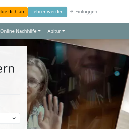
Einloggen
lde dich an
Lehrer werden
Online Nachhilfe
Abitur
ern