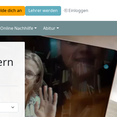
Einloggen
lde dich an
Lehrer werden
Online Nachhilfe
Abitur
ern