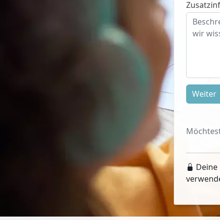
Zusatzinf
Weiter
Möchtest
Deine 
verwend