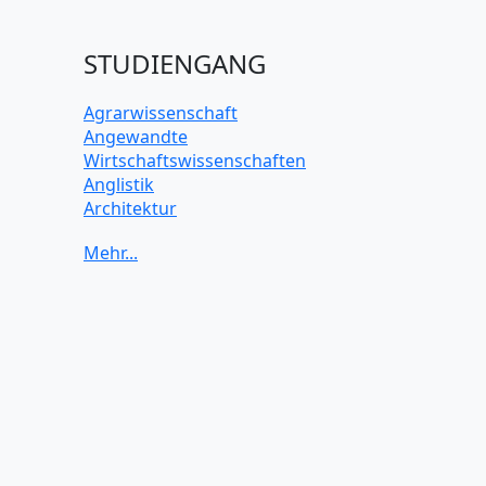
STUDIENGANG
Agrarwissenschaft
Angewandte
Wirtschaftswissenschaften
Anglistik
Architektur
Archäologie
Betriebswirtschaft BWL
Biochemie Wissenschaften
Biologie Wissenschaften
Biomedizinische Wissenschaften
Biotechnologie
Chemie Wissenschaften
Datenwissenschaften
Digitales Marketing
Elektrotechnik und Elektronik
Energiewissenschaften