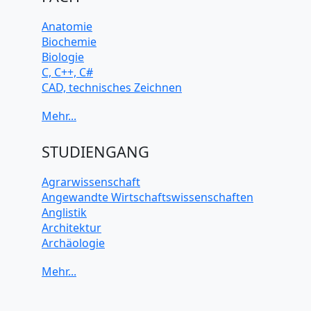
Anatomie
Biochemie
Biologie
C, C++, C#
CAD, technisches Zeichnen
Chemie
Computerarchitektur
Cybersicherheit
Elektrotechnik
STUDIENGANG
HTML, CSS
Java
Agrarwissenschaft
JavaScript
Angewandte Wirtschaftswissenschaften
Künstliche Intelligenz
Anglistik
Latein
Architektur
Makroökonomie
Archäologie
Mathematik
Betriebswirtschaft BWL
Mechanik
Biochemie Wissenschaften
Mikroökonomie
Biologie Wissenschaften
Mobile App Entwicklung
Biomedizinische Wissenschaften