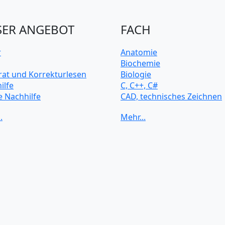
ER ANGEBOT
FACH
r
Anatomie
Biochemie
rat und Korrekturlesen
Biologie
ilfe
C, C++, C#
e Nachhilfe
CAD, technisches Zeichnen
rsitätsvorbereitung
Chemie
Computerarchitektur
Cybersicherheit
Elektrotechnik
HTML, CSS
Java
JavaScript
Künstliche Intelligenz
Latein
Makroökonomie
Mathematik