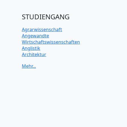
STUDIENGANG
Agrarwissenschaft
Angewandte
Wirtschaftswissenschaften
Anglistik
Architektur
Archäologie
Betriebswirtschaft BWL
Biochemie Wissenschaften
Biologie Wissenschaften
Biomedizinische Wissenschaften
Biotechnologie
Chemie Wissenschaften
Datenwissenschaften
Digitales Marketing
Elektrotechnik und Elektronik
Energiewissenschaften