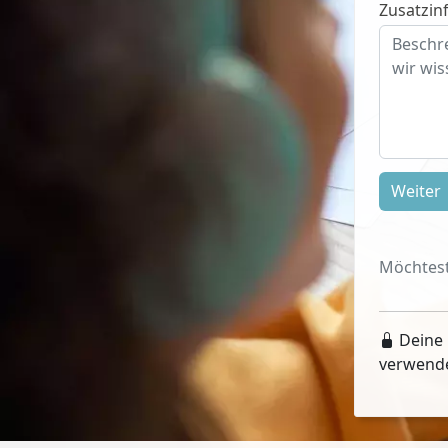
Zusatzinf
Weiter
Möchtest
Deine 
verwend