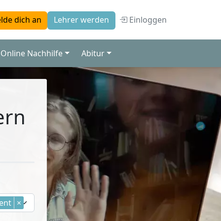
Einloggen
lde dich an
Lehrer werden
Online Nachhilfe
Abitur
ern
ent
×