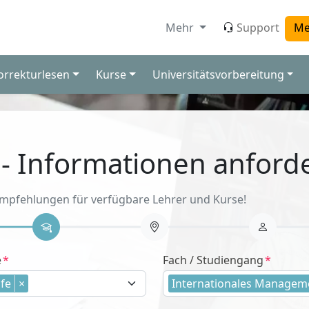
Mehr
Support
Me
orrekturlesen
Kurse
Universitätsvorbereitung
 - Informationen anford
Empfehlungen für verfügbare Lehrer und Kurse!
e
Fach / Studiengang
fe
×
Internationales Managem