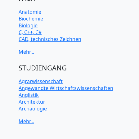
Anatomie
Biochemie
Biologie
C, C++, C#
CAD, technisches Zeichnen
Chemie
Computerarchitektur
Cybersicherheit
Elektrotechnik
STUDIENGANG
HTML, CSS
Java
Agrarwissenschaft
JavaScript
Angewandte Wirtschaftswissenschaften
Künstliche Intelligenz
Anglistik
Latein
Architektur
Makroökonomie
Archäologie
Mathematik
Betriebswirtschaft BWL
Mechanik
Biochemie Wissenschaften
Mikroökonomie
Biologie Wissenschaften
Mobile App Entwicklung
Biomedizinische Wissenschaften