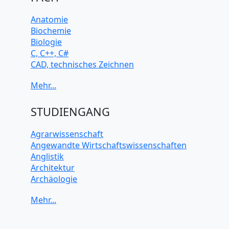
Anatomie
Biochemie
Biologie
C, C++, C#
CAD, technisches Zeichnen
Chemie
Computerarchitektur
Cybersicherheit
Elektrotechnik
STUDIENGANG
HTML, CSS
Java
Agrarwissenschaft
JavaScript
Angewandte Wirtschaftswissenschaften
Künstliche Intelligenz
Anglistik
Latein
Architektur
Makroökonomie
Archäologie
Mathematik
Betriebswirtschaft BWL
Mechanik
Biochemie Wissenschaften
Mikroökonomie
Biologie Wissenschaften
Mobile App Entwicklung
Biomedizinische Wissenschaften