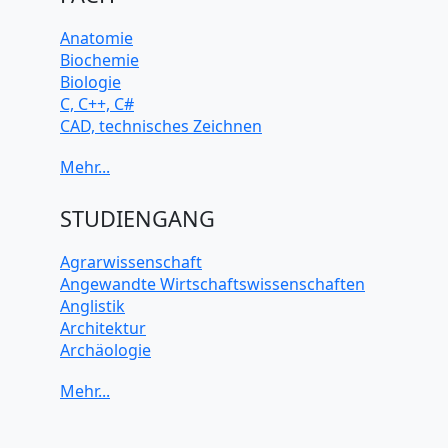
Anatomie
Biochemie
Biologie
C, C++, C#
CAD, technisches Zeichnen
Chemie
Computerarchitektur
Cybersicherheit
Elektrotechnik
STUDIENGANG
HTML, CSS
Java
Agrarwissenschaft
JavaScript
Angewandte Wirtschaftswissenschaften
Künstliche Intelligenz
Anglistik
Latein
Architektur
Makroökonomie
Archäologie
Mathematik
Betriebswirtschaft BWL
Mechanik
Biochemie Wissenschaften
Mikroökonomie
Biologie Wissenschaften
Mobile App Entwicklung
Biomedizinische Wissenschaften