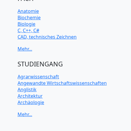
Anatomie
Biochemie
Biologie
C, C++, C#
CAD, technisches Zeichnen
Chemie
Computerarchitektur
Cybersicherheit
Elektrotechnik
STUDIENGANG
HTML, CSS
Java
Agrarwissenschaft
JavaScript
Angewandte Wirtschaftswissenschaften
Künstliche Intelligenz
Anglistik
Latein
Architektur
Makroökonomie
Archäologie
Mathematik
Betriebswirtschaft BWL
Mechanik
Biochemie Wissenschaften
Mikroökonomie
Biologie Wissenschaften
Mobile App Entwicklung
Biomedizinische Wissenschaften