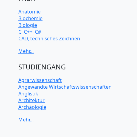
Anatomie
Biochemie
Biologie
C, C++, C#
CAD, technisches Zeichnen
Chemie
Computerarchitektur
Cybersicherheit
Elektrotechnik
STUDIENGANG
HTML, CSS
Java
Agrarwissenschaft
JavaScript
Angewandte Wirtschaftswissenschaften
Künstliche Intelligenz
Anglistik
Latein
Architektur
Makroökonomie
Archäologie
Mathematik
Betriebswirtschaft BWL
Mechanik
Biochemie Wissenschaften
Mikroökonomie
Biologie Wissenschaften
Mobile App Entwicklung
Biomedizinische Wissenschaften