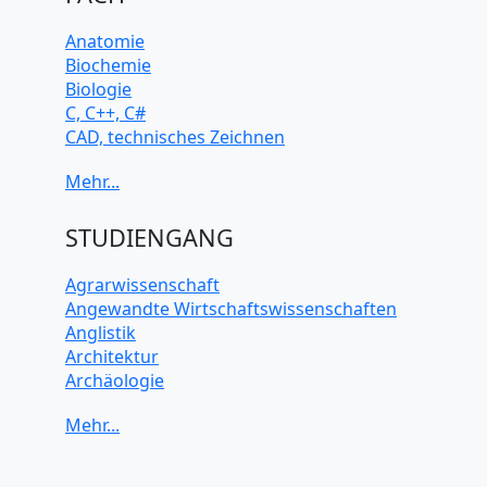
Anatomie
Biochemie
Biologie
C, C++, C#
CAD, technisches Zeichnen
Chemie
Computerarchitektur
Cybersicherheit
Elektrotechnik
STUDIENGANG
HTML, CSS
Java
Agrarwissenschaft
JavaScript
Angewandte Wirtschaftswissenschaften
Künstliche Intelligenz
Anglistik
Latein
Architektur
Makroökonomie
Archäologie
Mathematik
Betriebswirtschaft BWL
Mechanik
Biochemie Wissenschaften
Mikroökonomie
Biologie Wissenschaften
Mobile App Entwicklung
Biomedizinische Wissenschaften