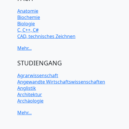
Anatomie
Biochemie
Biologie
C, C++, C#
CAD, technisches Zeichnen
Chemie
Computerarchitektur
Cybersicherheit
Elektrotechnik
STUDIENGANG
HTML, CSS
Java
Agrarwissenschaft
JavaScript
Angewandte Wirtschaftswissenschaften
Künstliche Intelligenz
Anglistik
Latein
Architektur
Makroökonomie
Archäologie
Mathematik
Betriebswirtschaft BWL
Mechanik
Biochemie Wissenschaften
Mikroökonomie
Biologie Wissenschaften
Mobile App Entwicklung
Biomedizinische Wissenschaften