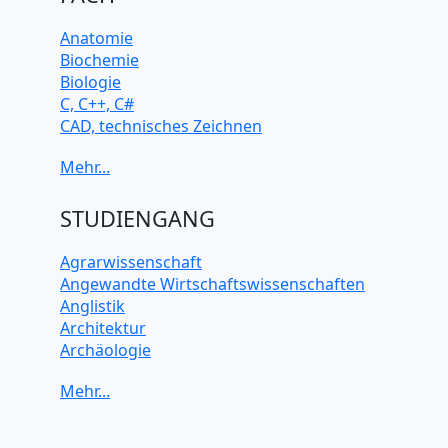
Anatomie
Biochemie
Biologie
C, C++, C#
CAD, technisches Zeichnen
Chemie
Computerarchitektur
Cybersicherheit
Elektrotechnik
STUDIENGANG
HTML, CSS
Java
Agrarwissenschaft
JavaScript
Angewandte Wirtschaftswissenschaften
Künstliche Intelligenz
Anglistik
Latein
Architektur
Makroökonomie
Archäologie
Mathematik
Betriebswirtschaft BWL
Mechanik
Biochemie Wissenschaften
Mikroökonomie
Biologie Wissenschaften
Mobile App Entwicklung
Biomedizinische Wissenschaften