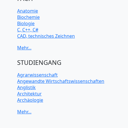
Anatomie
Biochemie
Biologie
C, C++, C#
CAD, technisches Zeichnen
Chemie
Computerarchitektur
Cybersicherheit
Elektrotechnik
STUDIENGANG
HTML, CSS
Java
Agrarwissenschaft
JavaScript
Angewandte Wirtschaftswissenschaften
Künstliche Intelligenz
Anglistik
Latein
Architektur
Makroökonomie
Archäologie
Mathematik
Betriebswirtschaft BWL
Mechanik
Biochemie Wissenschaften
Mikroökonomie
Biologie Wissenschaften
Mobile App Entwicklung
Biomedizinische Wissenschaften