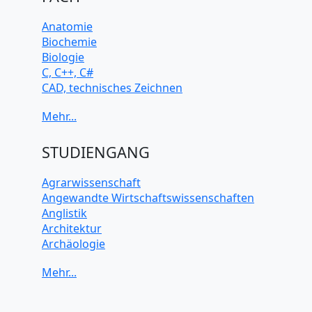
Anatomie
Biochemie
Biologie
C, C++, C#
CAD, technisches Zeichnen
Chemie
Computerarchitektur
Cybersicherheit
Elektrotechnik
STUDIENGANG
HTML, CSS
Java
Agrarwissenschaft
JavaScript
Angewandte Wirtschaftswissenschaften
Künstliche Intelligenz
Anglistik
Latein
Architektur
Makroökonomie
Archäologie
Mathematik
Betriebswirtschaft BWL
Mechanik
Biochemie Wissenschaften
Mikroökonomie
Biologie Wissenschaften
Mobile App Entwicklung
Biomedizinische Wissenschaften