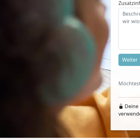
Zusatzinf
Weiter
Möchtest
Deine 
verwend