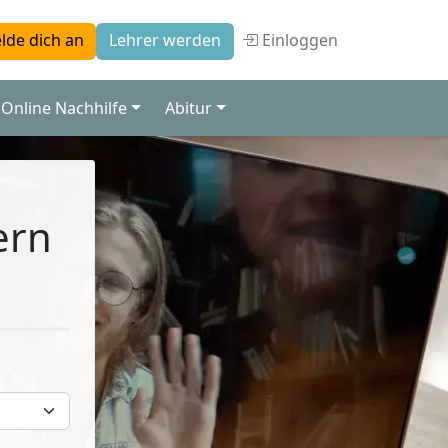
Einloggen
lde dich an
Lehrer werden
Online Nachhilfe
Abitur
ern