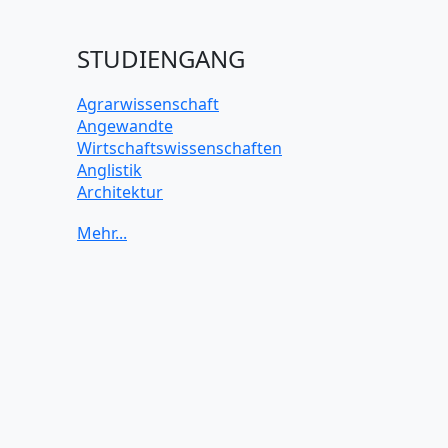
STUDIENGANG
Agrarwissenschaft
Angewandte
Wirtschaftswissenschaften
Anglistik
Architektur
Archäologie
Betriebswirtschaft BWL
Biochemie Wissenschaften
Biologie Wissenschaften
Biomedizinische Wissenschaften
Biotechnologie
Chemie Wissenschaften
Datenwissenschaften
Digitales Marketing
Elektrotechnik und Elektronik
Energiewissenschaften