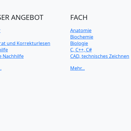
ER ANGEBOT
FACH
r
Anatomie
Biochemie
rat und Korrekturlesen
Biologie
ilfe
C, C++, C#
e Nachhilfe
CAD, technisches Zeichnen
rsitätsvorbereitung
Chemie
Computerarchitektur
Cybersicherheit
Elektrotechnik
HTML, CSS
Java
JavaScript
Künstliche Intelligenz
Latein
Makroökonomie
Mathematik