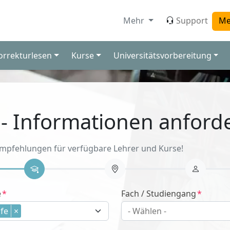
Mehr
Support
Me
orrekturlesen
Kurse
Universitätsvorbereitung
 - Informationen anford
Empfehlungen für verfügbare Lehrer und Kurse!
e
Fach / Studiengang
fe
×