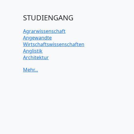
STUDIENGANG
Agrarwissenschaft
Angewandte
Wirtschaftswissenschaften
Anglistik
Architektur
Archäologie
Betriebswirtschaft BWL
Biochemie Wissenschaften
Biologie Wissenschaften
Biomedizinische Wissenschaften
Biotechnologie
Chemie Wissenschaften
Datenwissenschaften
Digitales Marketing
Elektrotechnik und Elektronik
Energiewissenschaften