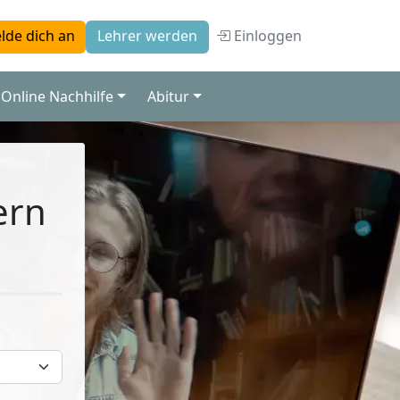
Einloggen
lde dich an
Lehrer werden
Online Nachhilfe
Abitur
ern