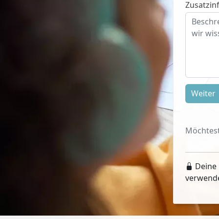
Zusatzinf
Weiter
Möchtest
Deine 
verwend