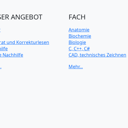
ER ANGEBOT
FACH
r
Anatomie
Biochemie
rat und Korrekturlesen
Biologie
ilfe
C, C++, C#
e Nachhilfe
CAD, technisches Zeichnen
rsitätsvorbereitung
Chemie
Computerarchitektur
Cybersicherheit
Elektrotechnik
HTML, CSS
Java
JavaScript
Künstliche Intelligenz
Latein
Makroökonomie
Mathematik