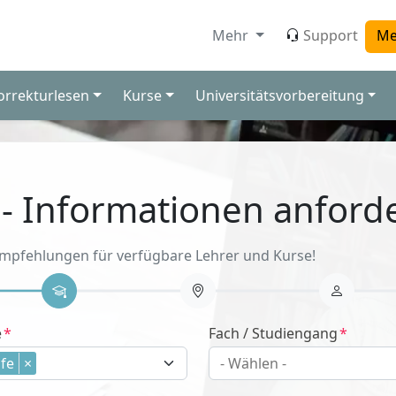
Mehr
Support
Me
orrekturlesen
Kurse
Universitätsvorbereitung
 - Informationen anford
Empfehlungen für verfügbare Lehrer und Kurse!
e
Fach / Studiengang
fe
×